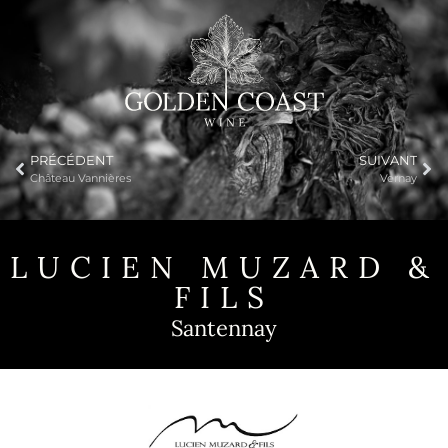
PRÉCÉDENT
SUIVANT
Château Vannières
Vernay
LUCIEN MUZARD &
FILS
Santennay