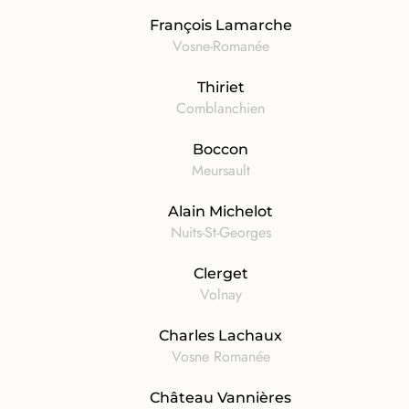
François Lamarche
Vosne-Romanée
Thiriet
Comblanchien
Boccon
Meursault
Alain Michelot
Nuits-St-Georges
Clerget
Volnay
Charles Lachaux
Vosne Romanée
Château Vannières