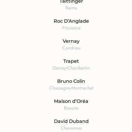
Taittinger
Reims
Roc D’Anglade
Provence
Vernay
Condrieu
Trapet
Gevrey-Chambertin
Bruno Colin
Chassagne-Montrachet
Maison d’Oréa
Beaune
David Duband
Chevannes