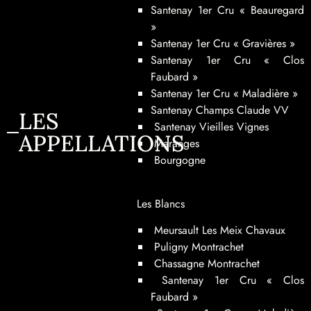
Santenay 1er Cru
« Beauregard
»
Santenay 1er Cru « Gravières »
Santenay 1er Cru
« Clos
Faubard »
Santenay 1er Cru « Maladière »
Santenay Champs Claude VV
LES
Santenay Vieilles Vignes
APPELLATIONS
Maranges
Bourgogne
Les Blancs
Meursault Les Meix Chavaux
Puligny Montrachet
Chassagne Montrachet
Santenay 1er Cru
« Clos
Faubard »