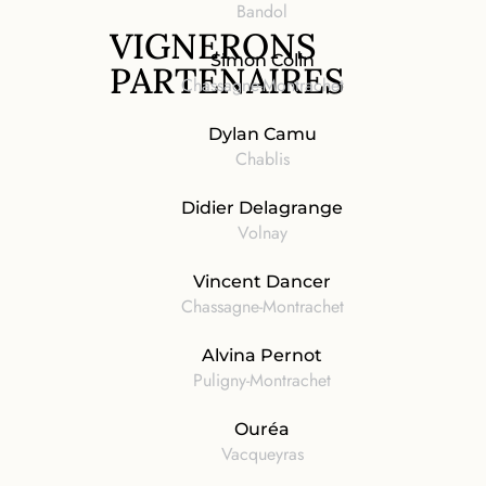
Bandol
VIGNERONS
Simon Colin
PARTENAIRES
Chassagne-Montrachet
Dylan Camu
Chablis
Didier Delagrange
Volnay
Vincent Dancer
Chassagne-Montrachet
Alvina Pernot
Puligny-Montrachet
Ouréa
Vacqueyras