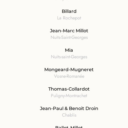
Billard
La Rochepot
Jean-Marc Millot
Nuits-Saint-Georges
Mia
Nuits-saint-Georges
Mongeard-Mugneret
Vosne-Romanée
Thomas-Collardot
Puligny-Montrachet
Jean-Paul & Benoit Droin
Chablis
Ballot-Millot