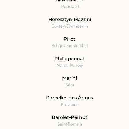
Meursault
Heresztyn-Mazzini
Gevrey-Chambertin
Pillot
Puligny-Montrachet
Philipponnat
Mareuil-sur-Aÿ
Marini
Béru
Parcelles des Anges
Provence
Barolet-Pernot
Saint-Romain