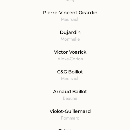
Pierre-Vincent Girardin
Meursault
Dujardin
Monthelie
Victor Voarick
Aloxe-Corton
C&G Boillot
Meursault
Arnaud Baillot
Beaune
Violot-Guillemard
Pommard