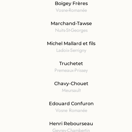
Boigey Frères
Vosne-Romanée
Marchand-Tawse
Nuits-St-Georges
Michel Mallard et fils
Ladoix-Serrigny
Truchetet
Premeaux-Prissey
Chavy-Chouet
Meursault
Edouard Confuron
Vosne Romanée
Henri Rebourseau
Gevrey-Chambertin