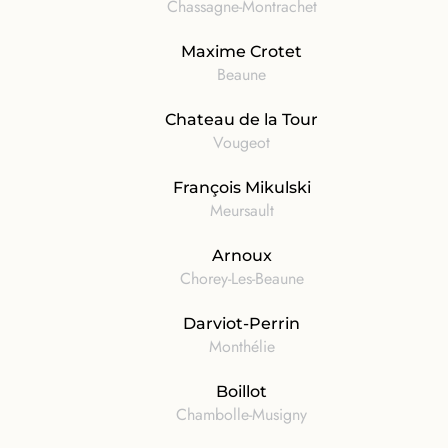
Chassagne-Montrachet
Maxime Crotet
Beaune
Chateau de la Tour
Vougeot
François Mikulski
Meursault
Arnoux
Chorey-Les-Beaune
Darviot-Perrin
Monthélie
Boillot
Chambolle-Musigny