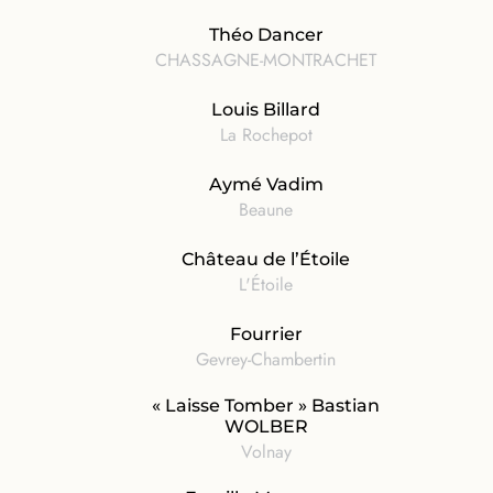
Théo Dancer
CHASSAGNE-MONTRACHET
Louis Billard
La Rochepot
Aymé Vadim
Beaune
Château de l’Étoile
L'Étoile
Fourrier
Gevrey-Chambertin
« Laisse Tomber » Bastian
WOLBER
Volnay