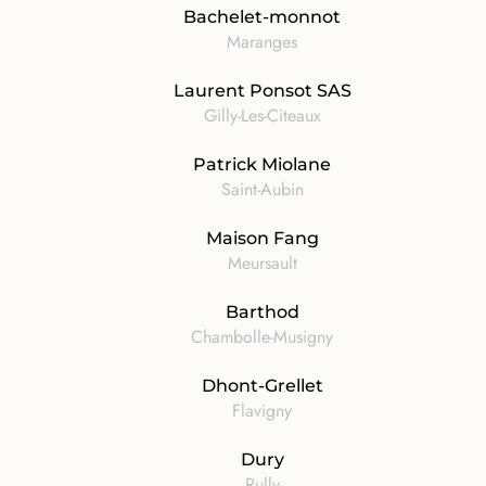
Bachelet-monnot
Maranges
Laurent Ponsot SAS
Gilly-Les-Citeaux
Patrick Miolane
Saint-Aubin
Maison Fang
Meursault
Barthod
Chambolle-Musigny
Dhont-Grellet
Flavigny
Dury
Rully